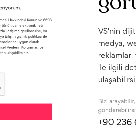
gör
veriyorum.
lenmesi Hakkındaki Kanun ve 6698
türlü ticari elektronik ileti
VS'nin diji
nızla iletişime geçilmesine, bu
Bilişim gizlilik politikası ile
medya, web
nlemelerine uygun olarak
isel Verilerin Korunması ve
en ulaşabilirsiniz.
reklamları
ile ilgili d
ulaşabilirsi
Bizi arayabili
gönderebilirsi
+90 236