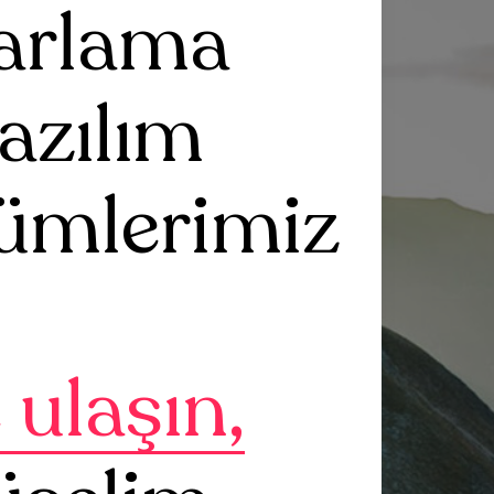
arlama
azılım
ümlerimiz
 ulaşın,