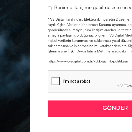
Benimle iletişime geçilmesine izin 
* VS Dijital, tarafından, Elektronik Ticaretin Düzen
sayılı Kişisel Verilerin Korunması Kanunu uyarınca, her 
gönderilmek suretiyle, tüm iletişim araçları ile tarafı
amaçla paylaşmış olduğunuz bilgilerin VS Dijital Medya 
kişisel verilerin korunması ve saklanması yasal düze
saklanmasına ve işlenmesine muvafakat edersiniz. Kiş
İşlenmesine İlişkin Aydınlatma Metnine aşağıdaki linkt
https://www.vsdijital.com.tr/kvkk/gizlilik-politikasi/
GÖNDER