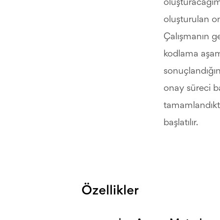
oluşturacağımız
oluşturulan o
Çalışmanın ge
kodlama aşam
sonuçlandığın
onay süreci baş
tamamlandıkta
başlatılır.
Özellikler