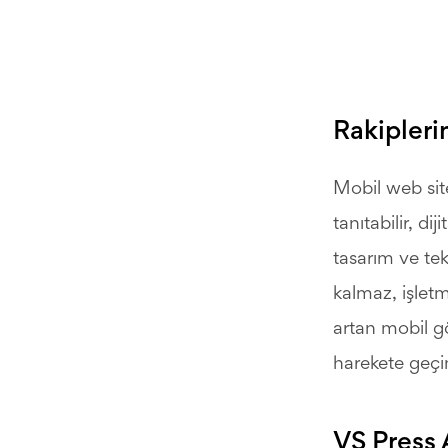
Rakipleri
Mobil web sit
tanıtabilir, di
tasarım ve tekn
kalmaz, işlet
artan mobil gö
harekete geçi
VS Press 