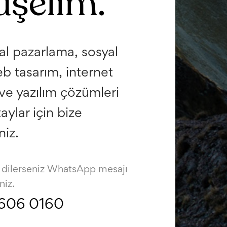
üşelim.
tal pazarlama, sosyal
 tasarım, internet
 ve yazılım çözümleri
etaylar için bize
niz.
r, dilerseniz WhatsApp mesajı
niz.
 606 0160