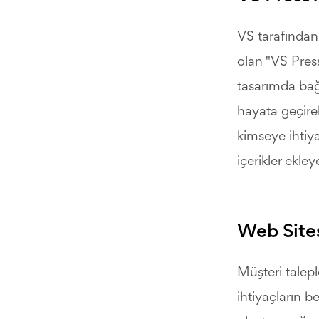
VS tarafından
olan "VS Press"
tasarımda bağı
hayata geçireb
kimseye ihtiy
içerikler ekleye
Web Sites
Müşteri talepl
ihtiyaçların be