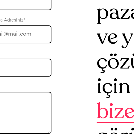
paz
a Adresiniz*
ve y
çöz
için
bize