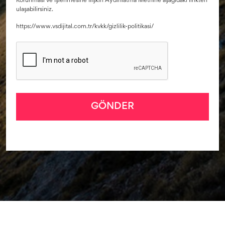
Korunması ve İşlenmesine İlişkin Aydınlatma Metnine aşağıdaki linkten
ulaşabilirsiniz.
https://www.vsdijital.com.tr/kvkk/gizlilik-politikasi/
GÖNDER