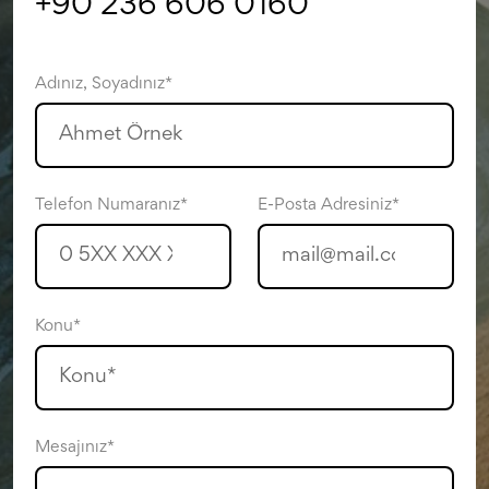
+90 236 606 0160
Adınız, Soyadınız*
Telefon Numaranız*
E-Posta Adresiniz*
Konu*
Mesajınız*