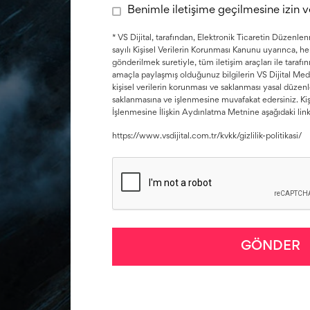
Benimle iletişime geçilmesine izin 
* VS Dijital, tarafından, Elektronik Ticaretin Düzen
sayılı Kişisel Verilerin Korunması Kanunu uyarınca, her 
gönderilmek suretiyle, tüm iletişim araçları ile tarafı
amaçla paylaşmış olduğunuz bilgilerin VS Dijital Medya 
kişisel verilerin korunması ve saklanması yasal düze
saklanmasına ve işlenmesine muvafakat edersiniz. Kiş
İşlenmesine İlişkin Aydınlatma Metnine aşağıdaki linkt
https://www.vsdijital.com.tr/kvkk/gizlilik-politikasi/
GÖNDER