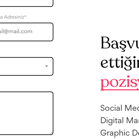
a Adresiniz*
Başv
ettiğ
pozis
Social Med
Digital Ma
Graphic D