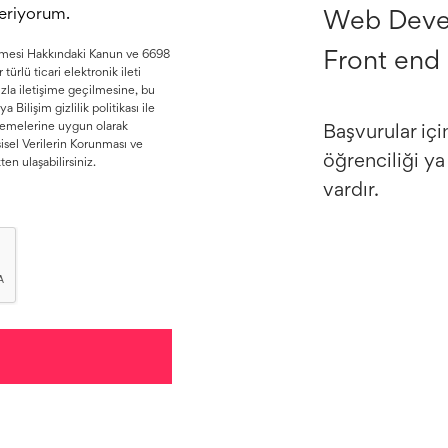
veriyorum.
Web Deve
lenmesi Hakkındaki Kanun ve 6698
Front end
türlü ticari elektronik ileti
nızla iletişime geçilmesine, bu
Bilişim gizlilik politikası ile
nlemelerine uygun olarak
Başvurular için
isel Verilerin Korunması ve
öğrenciliği ya
en ulaşabilirsiniz.
vardır.