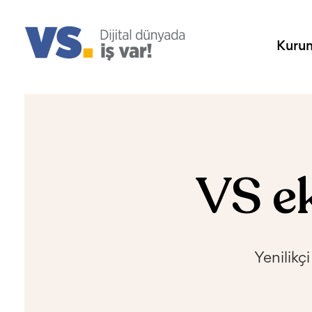
Kuru
VS ek
Yenilikç