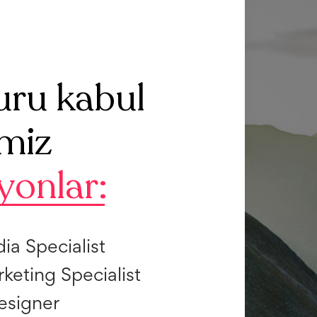
uru kabul
imiz
yonlar:
ia Specialist
rketing Specialist
esigner