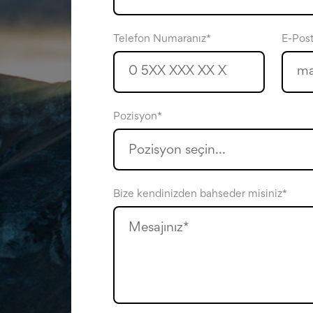
Telefon Numaranız*
E-Post
Pozisyon*
Bize kendinizden bahseder misiniz*