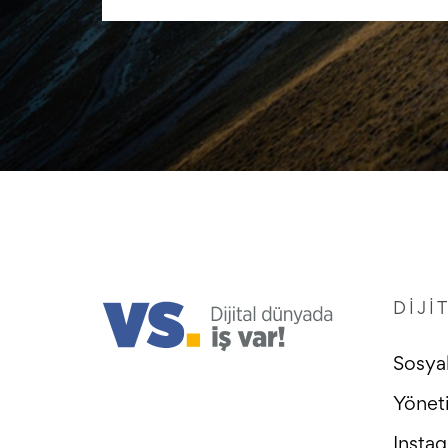
DIJI
Sosya
Yönet
Insta