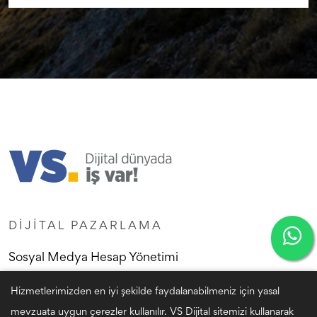
DIJITAL PAZARLAMA
Sosyal Medya Hesap Yönetimi
Instagram Reklamları
Hizmetlerimizden en iyi şekilde faydalanabilmeniz için yasal
mevzuata uygun çerezler kullanılır. VS Dijital sitemizi kullanarak
Kurumsal Web Sitesi Tasarımı